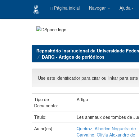
Página inicial
Navegar
Ajuda
Skip
navigation
Repositório Institucional da Universidade Feder
DARQ - Artigos de periódicos
Use este identificador para citar ou linkar para este
Tipo de
Artigo
Documento:
Título:
Les animaux des tombes de Justi
Autor(es):
Queiroz, Alberico Nogueira de
Carvalho, Olívia Alexandre de