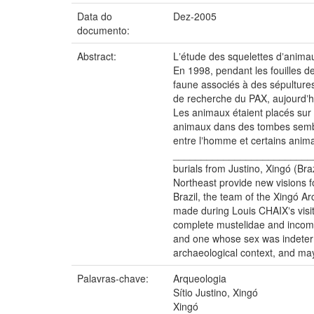
Data do
Dez-2005
documento:
Abstract:
Lʼétude des squelettes dʼanimau
En 1998, pendant les fouilles de
faune associés à des sépultures
de recherche du PAX, aujourdʼh
Les animaux étaient placés sur 
animaux dans des tombes semble a
entre lʼhomme et certains ani
_________________________
burials from Justino, Xingó (Braz
Northeast provide new visions fo
Brazil, the team of the Xingó Ar
made during Louis CHAIXʼs visi
complete mustelidae and incompl
and one whose sex was indetermi
archaeological context, and ma
Palavras-chave:
Arqueologia
Sítio Justino, Xingó
Xingó