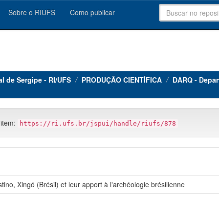
Sobre o RIUFS
Como publicar
al de Sergipe - RI/UFS
PRODUÇÃO CIENTÍFICA
DARQ - Depar
 item:
https://ri.ufs.br/jspui/handle/riufs/878
no, Xingó (Brésil) et leur apport à lʼarchéologie brésilienne