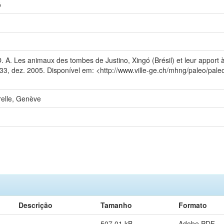
ó
. Les animaux des tombes de Justino, Xingó (Brésil) et leur apport à 
133, dez. 2005. Disponível em: <http://www.ville-ge.ch/mhng/paleo/pal
relle, Genève
Descrição
Tamanho
Formato
507,01 kB
Adobe PDF