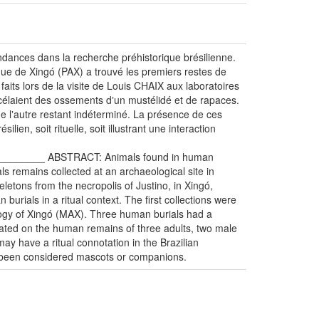
endances dans la recherche préhistorique brésilienne.
ique de Xingó (PAX) a trouvé les premiers restes de
its lors de la visite de Louis CHAIX aux laboratoires
élaient des ossements dʼun mustélidé et de rapaces.
de lʼautre restant indéterminé. La présence de ces
en, soit rituelle, soit illustrant une interaction
______ ABSTRACT: Animals found in human
als remains collected at an archaeological site in
letons from the necropolis of Justino, in Xingó,
burials in a ritual context. The first collections were
ogy of Xingó (MAX). Three human burials had a
cated on the human remains of three adults, two male
y have a ritual connotation in the Brazilian
e been considered mascots or companions.