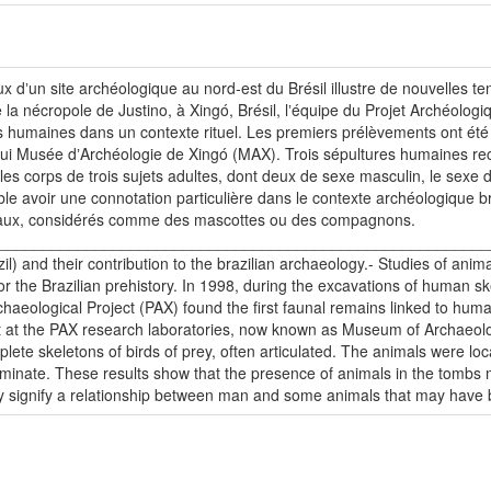
x dʼun site archéologique au nord-est du Brésil illustre de nouvelles t
 la nécropole de Justino, à Xingó, Brésil, lʼéquipe du Projet Archéolog
 humaines dans un contexte rituel. Les premiers prélèvements ont été fa
ui Musée dʼArchéologie de Xingó (MAX). Trois sépultures humaines rec
les corps de trois sujets adultes, dont deux de sexe masculin, le sexe 
voir une connotation particulière dans le contexte archéologique brésili
maux, considérés comme des mascottes ou des compagnons.
__________________________________________________________
il) and their contribution to the brazilian archaeology.- Studies of anim
r the Brazilian prehistory. In 1998, during the excavations of human ske
chaeological Project (PAX) found the first faunal remains linked to human 
t at the PAX research laboratories, now known as Museum of Archaeol
ete skeletons of birds of prey, often articulated. The animals were lo
nate. These results show that the presence of animals in the tombs ma
y signify a relationship between man and some animals that may hav