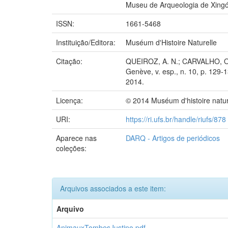
Museu de Arqueologia de Xing
ISSN:
1661-5468
Instituição/Editora:
Muséum d'Histoire Naturelle
Citação:
QUEIROZ, A. N.; CARVALHO, O. A
Genève, v. esp., n. 10, p. 129-
2014.
Licença:
© 2014 Muséum d'histoire natu
URI:
https://ri.ufs.br/handle/riufs/878
Aparece nas
DARQ - Artigos de periódicos
coleções:
Arquivos associados a este item:
Arquivo
AnimauxTombesJustino.pdf