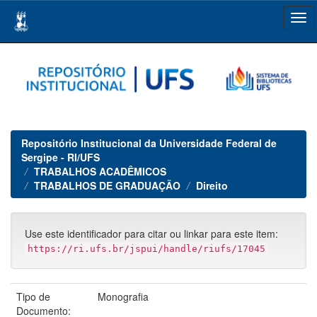
Skip
navigation
Repositório Institucional da Universidade Federal de
Sergipe - RI/UFS
TRABALHOS ACADÊMICOS
TRABALHOS DE GRADUAÇÃO
Direito
Use este identificador para citar ou linkar para este item:
https://ri.ufs.br/jspui/handle/riufs/17045
Tipo de
Monografia
Documento: