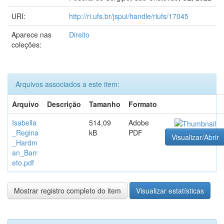
URI:
http://ri.ufs.br/jspui/handle/riufs/17045
Aparece nas
Direito
coleções:
Arquivos associados a este item:
Arquivo
Descrição
Tamanho
Formato
Isabella
514,09
Adobe
_Regina
kB
PDF
Visualizar/Abrir
_Hardm
an_Barr
eto.pdf
Mostrar registro completo do item
Visualizar estatísticas