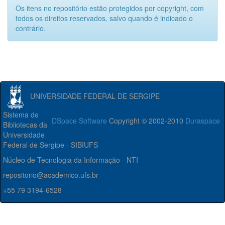
Os itens no repositório estão protegidos por copyright, com
todos os direitos reservados, salvo quando é indicado o
contrário.
UNIVERSIDADE FEDERAL DE SERGIPE
Sistema de
DSpace Software
Copyright © 2002-2010
Duraspace
Bibliotecas da
Universidade
Federal de Sergipe - SIBIUFS
Núcleo de Tecnologia da Informação - NTI
repositorio@academico.ufs.br
+55 79 3194-6528