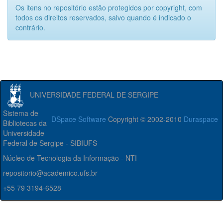
Os itens no repositório estão protegidos por copyright, com
todos os direitos reservados, salvo quando é indicado o
contrário.
UNIVERSIDADE FEDERAL DE SERGIPE
Sistema de
DSpace Software
Copyright © 2002-2010
Duraspace
Bibliotecas da
Universidade
Federal de Sergipe - SIBIUFS
Núcleo de Tecnologia da Informação - NTI
repositorio@academico.ufs.br
+55 79 3194-6528