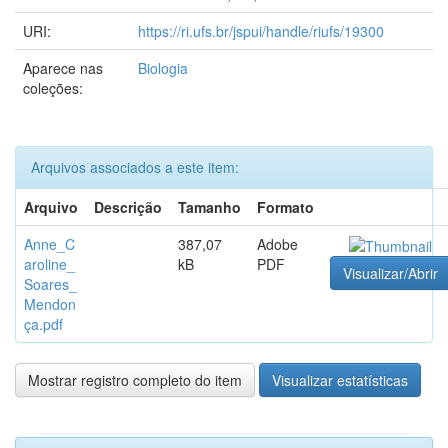
URI:
https://ri.ufs.br/jspui/handle/riufs/19300
Aparece nas
Biologia
coleções:
Arquivos associados a este item:
Arquivo
Descrição
Tamanho
Formato
Anne_C
387,07
Adobe
aroline_
kB
PDF
Visualizar/Abrir
Soares_
Mendon
ça.pdf
Mostrar registro completo do item
Visualizar estatísticas