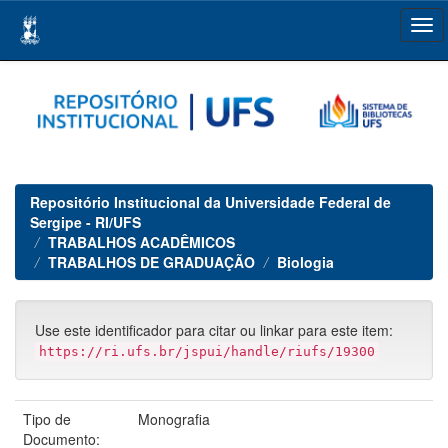
Skip
navigation
Repositório Institucional da Universidade Federal de
Sergipe - RI/UFS
TRABALHOS ACADÊMICOS
TRABALHOS DE GRADUAÇÃO
Biologia
Use este identificador para citar ou linkar para este item:
https://ri.ufs.br/jspui/handle/riufs/19300
Tipo de
Monografia
Documento: